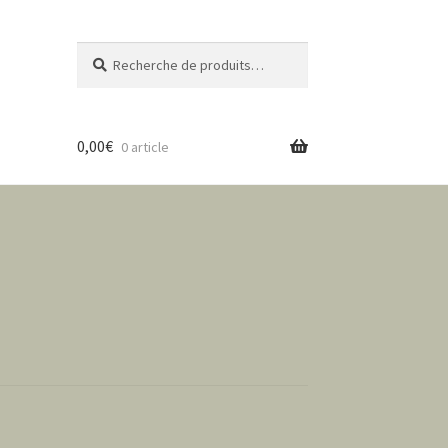
Recherche
Recherche
pour :
0,00
€
0 article