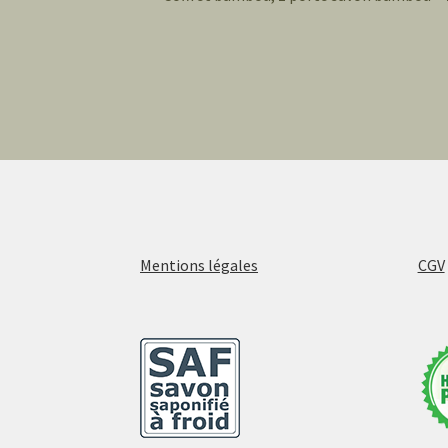
Navigation
précédent :
de
l’article
Mentions légales
CGV