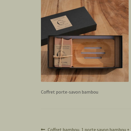
Coffret porte-savon bambou
Article
Coffret bambou, 1 porte savon bambou + 1