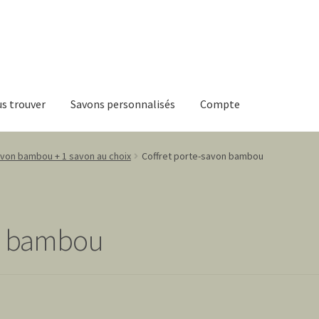
s trouver
Savons personnalisés
Compte
avon bambou + 1 savon au choix
Coffret porte-savon bambou
on bambou