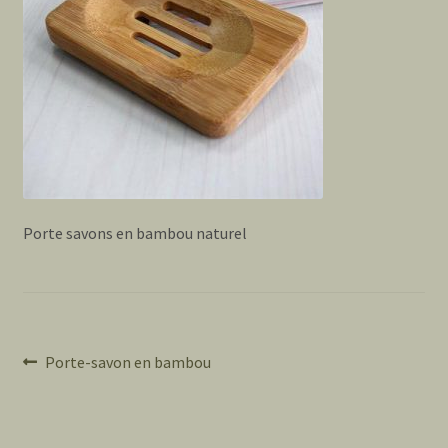
Porte savons en bambou naturel
Navigation
Article
Porte-savon en bambou
précédent :
de
l’article