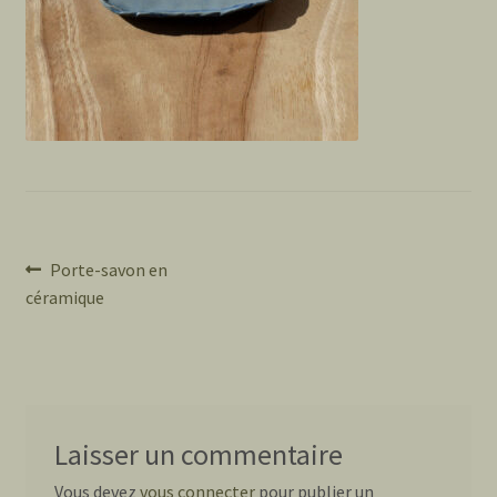
Navigation
Article
Porte-savon en
précédent :
céramique
de
l’article
Laisser un commentaire
Vous devez
vous connecter
pour publier un