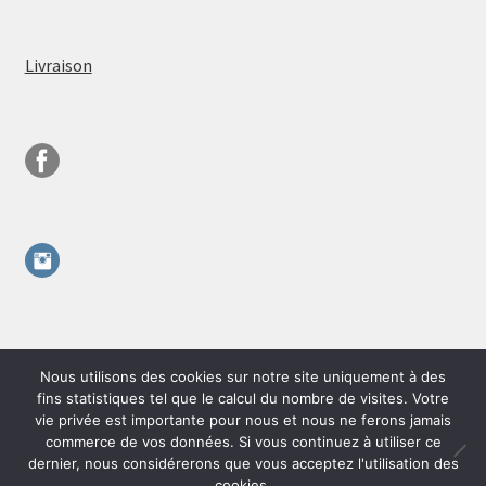
Livraison
Nous utilisons des cookies sur notre site uniquement à des
© Savons Aléabulles - Landes 2026
fins statistiques tel que le calcul du nombre de visites. Votre
vie privée est importante pour nous et nous ne ferons jamais
Politique de confidentialité
Built with WooCommerce
.
commerce de vos données. Si vous continuez à utiliser ce
dernier, nous considérerons que vous acceptez l'utilisation des
cookies.