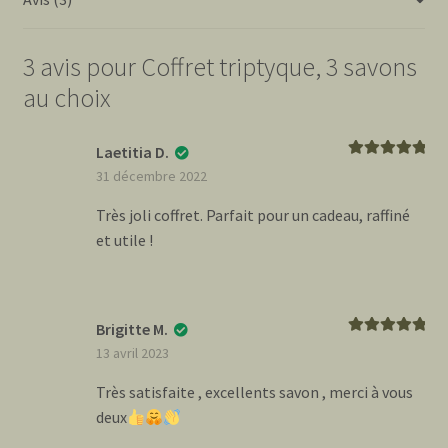
3 avis pour
Coffret triptyque, 3 savons
au choix
Laetitia D.
Note
5
sur 5
31 décembre 2022
Très joli coffret. Parfait pour un cadeau, raffiné
et utile !
Brigitte M.
Note
5
sur 5
13 avril 2023
Très satisfaite , excellents savon , merci à vous
deux