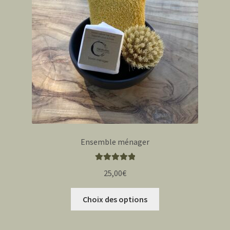
être
choisies
sur
la
page
du
produit
Ensemble ménager
Note
5.00
sur
25,00
€
5
Ce
Choix des options
produit
a