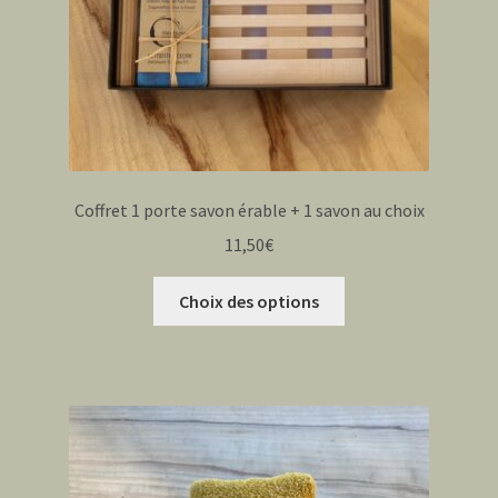
Coffret 1 porte savon érable + 1 savon au choix
11,50
€
Ce
Choix des options
produit
a
plusieurs
variations.
Les
options
peuvent