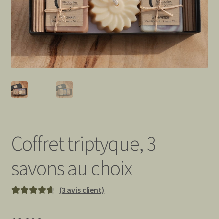
Coffret triptyque, 3
savons au choix
(
3
avis client)
Noté
3
4.67
sur 5 basé