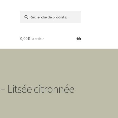
Recherche
Recherche
pour :
0,00
€
0 article
– Litsée citronnée