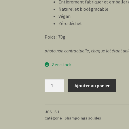
Entièrement fabriquer et emballer 
Naturel et biodégradable
Végan
Zéro déchet
Poids : 70g
photo non contractuelle, chaque lot étant un
2 en stock
quantité
Ajouter au panier
de
Shampoing
solide
-
UGS :
SH
Catégorie :
Shampoings solides
Litsée
citronnée