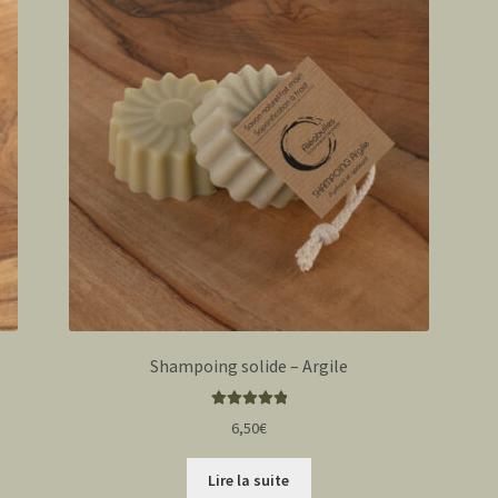
Shampoing solide – Argile
Note
5.00
sur
6,50
€
5
Lire la suite