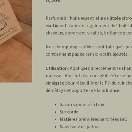
sur
notations
client
Parfumé à l’huile essentielle de
litsée citr
exotique. Il contient également de l’huile de
chevelus, apportent vitalité, brillance et 
Nos shampoings solides sont fabriqués par 
contiennent pas de tensio-actifs ajoutés.
Utilisation:
Appliquez directement le shamp
mousser. Rincer. Il est conseillé de termin
vinaigrée pour rééquilibrer le PH du cuir chev
démêlage et apporter de la brillance.
Savon saponifié à froid
Sur corde
Matières premières certifiées BIO
Sans huile de palme