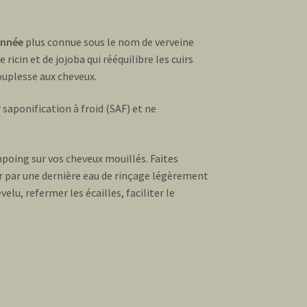
onnée
plus connue sous le nom de verveine
 ricin et de jojoba qui rééquilibre les cuirs
souplesse aux cheveux.
saponification à froid (SAF) et ne
oing sur vos cheveux mouillés. Faites
er par une dernière eau de rinçage légèrement
elu, refermer les écailles, faciliter le