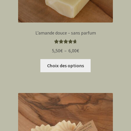
L’amande douce – sans parfum
Note
4.83
Plage
5,50
€
–
6,00
€
sur 5
de
Ce
prix :
Choix des options
produit
5,50€
a
à
plusieurs
6,00€
variations.
Les
options
peuvent
être
choisies