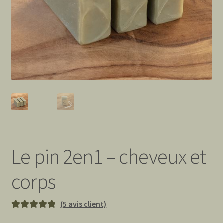
Le pin 2en1 – cheveux et
corps
(
5
avis client)
Noté
5
5.00
sur