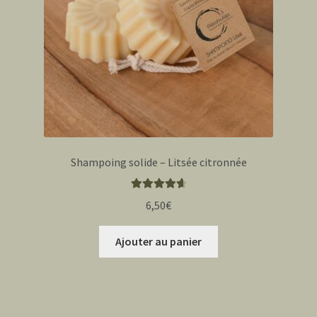
sur
la
page
du
produit
Shampoing solide – Litsée citronnée
Note
4.75
6,50
€
sur 5
Ajouter au panier