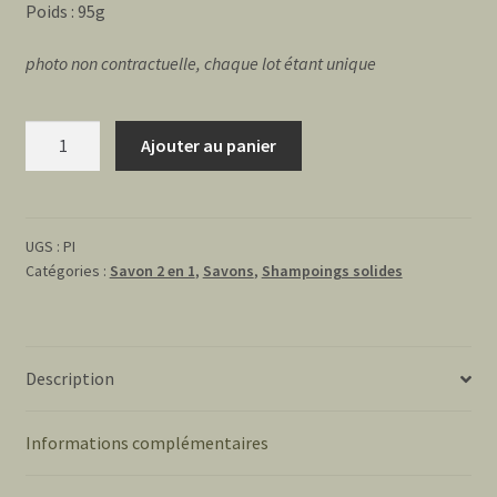
Poids : 95g
photo non contractuelle, chaque lot étant unique
quantité
Ajouter au panier
de
Le
pin
2en1
UGS :
PI
Catégories :
Savon 2 en 1
,
Savons
,
Shampoings solides
-
cheveux
et
corps
Description
Informations complémentaires