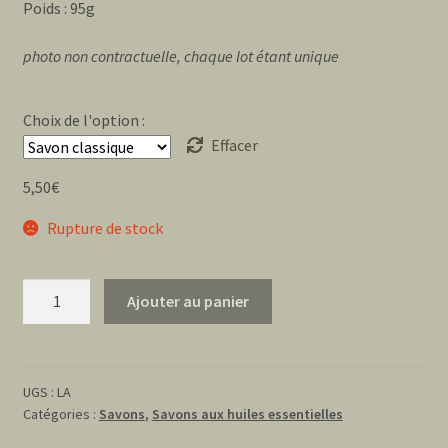
Poids : 95g
photo non contractuelle, chaque lot étant unique
Choix de l'option :
Effacer
5,50
€
Rupture de stock
quantité
Ajouter au panier
de
Le
lavande
-
UGS :
LA
Catégories :
Savons
,
Savons aux huiles essentielles
décontractant