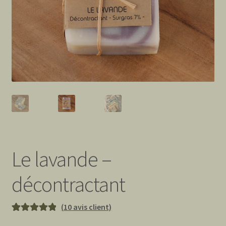
Le lavande –
décontractant
(
10
avis client)
Noté
10
5.00
sur