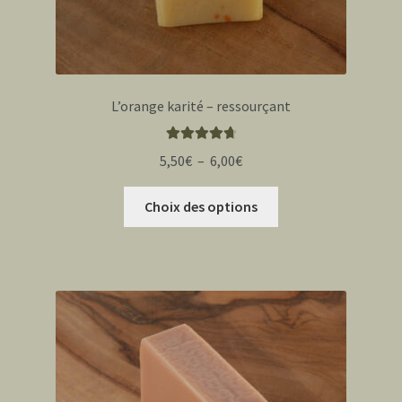
L’orange karité – ressourçant
Note
4.80
Plage
5,50
€
–
6,00
€
sur 5
de
Ce
prix :
Choix des options
produit
5,50€
a
à
plusieurs
6,00€
variations.
Les
options
peuvent
être
choisies