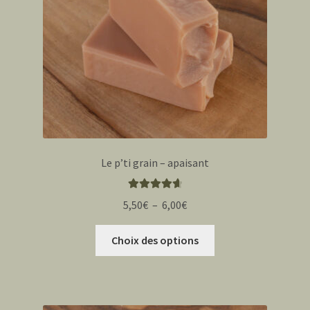
sur
la
page
du
produit
Le p’ti grain – apaisant
Note
4.75
Plage
5,50
€
–
6,00
€
sur 5
de
Ce
prix :
Choix des options
produit
5,50€
a
à
plusieurs
6,00€
variations.