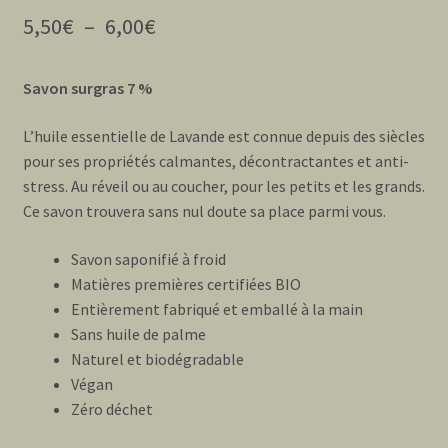
5 basé sur
Plage
5,50
€
–
6,00
€
notations
de
client
Savon surgras 7 %
prix :
5,50€
L’huile essentielle de Lavande est connue depuis des siècles
pour ses propriétés calmantes, décontractantes et anti-
à
stress. Au réveil ou au coucher, pour les petits et les grands.
6,00€
Ce savon trouvera sans nul doute sa place parmi vous.
Savon saponifié à froid
Matières premières certifiées BIO
Entièrement fabriqué et emballé à la main
Sans huile de palme
Naturel et biodégradable
Végan
Zéro déchet